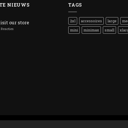
TE NIEUWS
TAGS
2xl
accessoires
large
me
isit our store
Reacties
mini
minimax
small
xlar