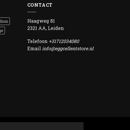
CONTACT
Haagweg 81
dium
2321 AA, Leiden
ge
Telefoon
+31712034080
Email
info@eggcellentstore.nl