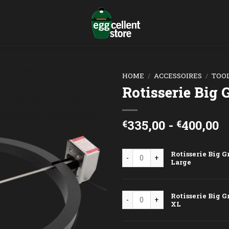
HOME
/
ACCESSOIRES
/
TOO
Rotisserie Big 
P
335,00
-
400,00
€
€
€
t
Rotisserie Big Green Egg Larg
Rotisserie Big 
€
Large
Rotisserie Big Green Egg XL a
Rotisserie Big 
XL