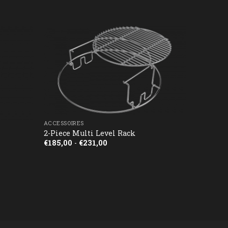
ACCESSOIRES
2-Piece Multi Level Rack
Prijsklasse:
€
185,00
-
€
231,00
€185,00
tot
€231,00