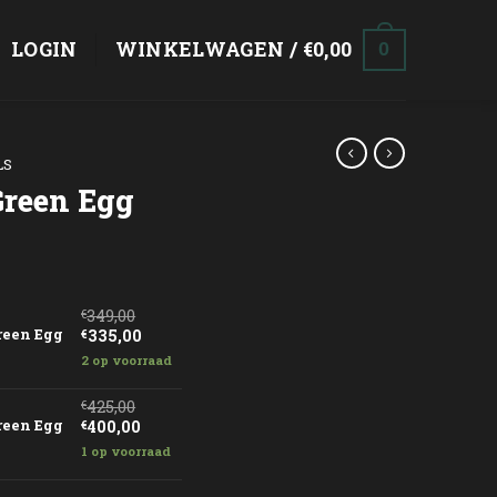
LOGIN
WINKELWAGEN /
€
0,00
0
LS
Green Egg
rijsklasse:
335,00
349,00
ot
€
e aantal
Oorspronkelijke
Huidige
Green Egg
335,00
€
400,00
prijs
prijs
2 op voorraad
was:
is:
€349,00.
€335,00.
425,00
€
antal
Oorspronkelijke
Huidige
Green Egg
400,00
€
prijs
prijs
1 op voorraad
was:
is:
€425,00.
€400,00.