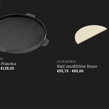
N
ES
ACCESSOIRES
n Plancha
Half convEGGtor Stone
Prijsklasse:
€
128,00
Prijsklasse:
€
55,75
-
€
85,00
€119,00
€55,75
tot
tot
€128,00
€85,00