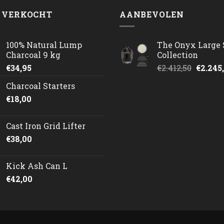
 VERKOCHT
AANBEVOLEN
100% Natural Lump
The Onyx Large 
Charcoal 9 kg
Collection
Oorspr
€
34,95
€
2.412,50
€
2.245
prijs
Charcoal Starters
was:
€
18,00
€2.412,
Cast Iron Grid Lifter
€
38,00
Kick Ash Can L
€
42,00