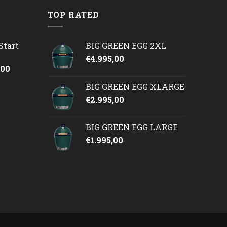
TOP RATED
Start
BIG GREEN EGG 2XL
€
4.995,00
onkelijke
Huidige
,00
prijs
BIG GREEN EGG XLARGE
is:
€
2.995,00
50.
€2.245,00.
BIG GREEN EGG LARGE
€
1.995,00