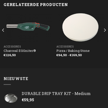
GERELATEERDE PRODUCTEN
ACCESSOIRES
ACCESSOIRES
Charcoal EGGniter®
Pizza / Baking Stone
Prijsklasse:
€
126,50
€
94,50
-
€
169,50
€94,50
tot
€169,50
NIEUWSTE
DURABLE DRIP TRAY KIT - Medium
€
59,95