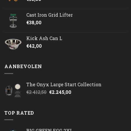
Cast Iron Grid Lifter
€
38,00
Kick Ash Can L
€
42,00
AANBEVOLEN
The Onyx Large Start Collection
Oorspronkelijke
Huidige
€
2.412,50
€
2.245,00
prijs
prijs
was:
is:
€2.412,50.
€2.245,00.
TOP RATED
BIG GREEN EGG 2XL