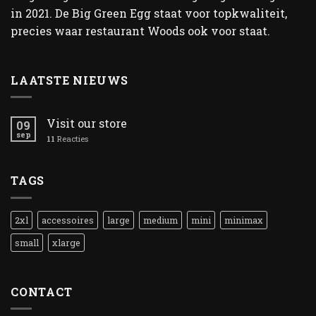
in 2021. De Big Green Egg staat voor topkwaliteit,
precies waar restaurant Woods ook voor staat.
LAATSTE NIEUWS
Visit our store
09
sep
11
Reacties
TAGS
2xl
accessoires
large
medium
mini
minimax
small
xlarge
CONTACT