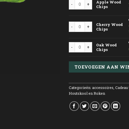
Apple Wood Chips aantal
Apple Wood
Chips
Cherry Wood Chips aantal
Cherry Wood
Chips
Oak Wood Chips aantal
Oak Wood
Chips
TOEVOEGEN AAN W
Categorieën:
accessoires
,
Cadeau 
Houtskool en Roken