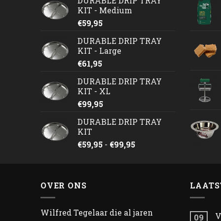
DURABLE DRIP TRAY
KIT - Medium
€
59,95
DURABLE DRIP TRAY
KIT - Large
€
61,95
DURABLE DRIP TRAY
KIT - XL
€
99,95
DURABLE DRIP TRAY
KIT
Prijsklasse:
€
59,95
-
€
99,95
€59,95
tot
€99,95
OVER ONS
LAATS
Wilfred Tegelaar die al jaren
V
09