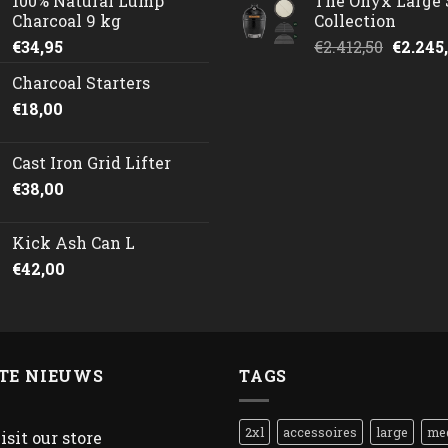
100% Natural Lump
The Onyx Large 
Charcoal 9 kg
Collection
Oorspr
€
34,95
€
2.412,50
€
2.245
prijs
Charcoal Starters
was:
€
18,00
€2.412,
Cast Iron Grid Lifter
€
38,00
Kick Ash Can L
€
42,00
TE NIEUWS
TAGS
2xl
accessoires
large
me
isit our store