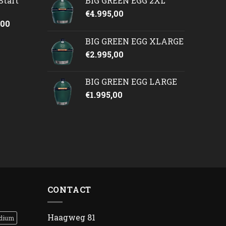
Start
BIG GREEN EGG 2XL
€
4.995,00
onkelijke
Huidige
,00
prijs
BIG GREEN EGG XLARGE
is:
€
2.995,00
50.
€2.245,00.
BIG GREEN EGG LARGE
€
1.995,00
CONTACT
Haagweg 81
dium