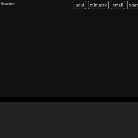
Reacties
mini
minimax
small
xlar