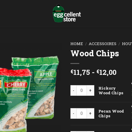
HOME
/
ACCESSOIRES
/
HOU
Wood Chips
Prij
11,75
-
12,00
€
€
€11,
tot
Hickory Wood Chips aantal
Hickory
€12,
Wood Chips
Pecan Wood Chips aantal
Pecan Wood
Chips