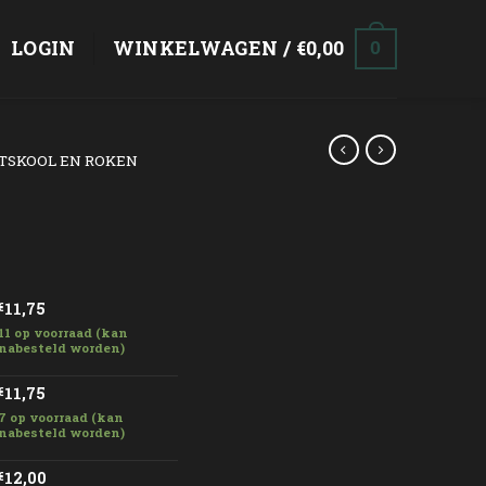
LOGIN
WINKELWAGEN /
€
0,00
0
TSKOOL EN ROKEN
sklasse:
75
11,75
€
11 op voorraad (kan
00
nabesteld worden)
11,75
€
7 op voorraad (kan
nabesteld worden)
12,00
€