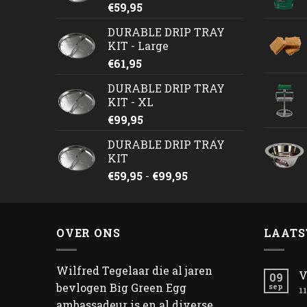
€
59,95
DURABLE DRIP TRAY
KIT - Large
€
61,95
DURABLE DRIP TRAY
KIT - XL
€
99,95
DURABLE DRIP TRAY
KIT
Prijsklasse:
€
59,95
-
€
99,95
€59,95
tot
€99,95
OVER ONS
LAATS
Wilfred Tegelaar die al jaren
V
09
bevlogen Big Green Egg
sep
11
ambassadeur is en al diverse