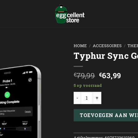
HOME
/
ACCESSOIRES
/
THE
Typhur Sync Go
Oorspronk
Huid
79,99
63,99
€
€
prijs
prijs
5 op voorraad
was:
is:
Typhur Sync Gold Lite aan
€79,99.
€63,
TOEVOEGEN AAN W
Artikelnummer:
6975723610369