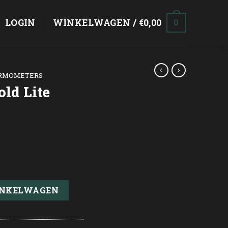
LOGIN
WINKELWAGEN /
€
0,00
0
RMOMETERS
ld Lite
elijke
ige
tal
99.
INKELWAGEN