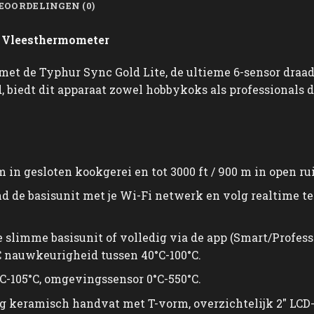
EOORDELINGEN (0)
e Vleesthermometer
ng met de Typhur Sync Gold Lite, de ultieme 6-sensor dr
, biedt dit apparaat zowel hobbykoks als professionals
m in gesloten kookgerei en tot 3000 ft / 900 m in open ru
d de basisunit met je Wi-Fi netwerk en volg realtime t
e slimme basisunit of volledig via de app (Smart/Profe
C nauwkeurigheid tussen 40°C-100°C.
C-105°C, omgevingssensor 0°C-550°C.
g keramisch handvat met T-vorm, overzichtelijk 2″ LCD