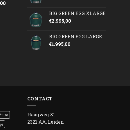
onkelijke
Huidige
,00
prijs
BIG GREEN EGG XLARGE
is:
€
2.995,00
50.
€2.245,00.
BIG GREEN EGG LARGE
€
1.995,00
CONTACT
Haagweg 81
dium
2321 AA, Leiden
ge