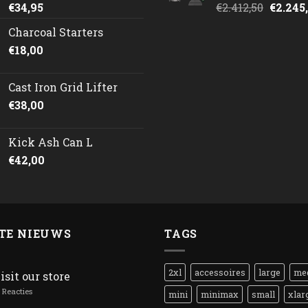
Oorspr
€
34,95
€
2.412,50
€
2.245
prijs
Charcoal Starters
was:
€
18,00
€2.412,
Cast Iron Grid Lifter
€
38,00
Kick Ash Can L
€
42,00
TE NIEUWS
TAGS
2xl
accessoires
large
me
isit our store
Reacties
mini
minimax
small
xlar