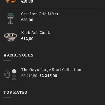
€
18,00
Cast Iron Grid Lifter
€
38,00
Kick Ash Can L
€
42,00
AANBEVOLEN
The Onyx Large Start Collection
Oorspronkelijke
Huidige
€
2.412,50
€
2.245,00
prijs
prijs
was:
is:
€2.412,50.
€2.245,00.
TOP RATED