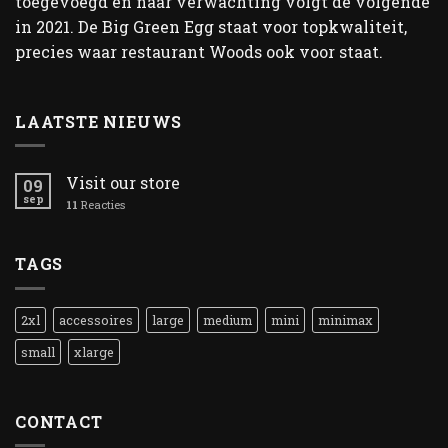
toegevoegd en naar verwachting volgt de volgende
in 2021. De Big Green Egg staat voor topkwaliteit,
precies waar restaurant Woods ook voor staat.
LAATSTE NIEUWS
Visit our store
09
sep
11
Reacties
TAGS
2xl
accessoires
large
medium
mini
minimax
small
xlarge
CONTACT