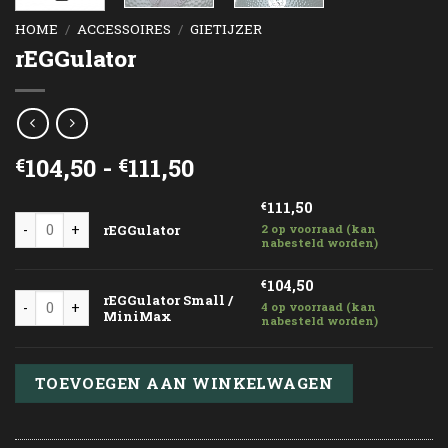
HOME
/
ACCESSOIRES
/
GIETIJZER
rEGGulator
Prijsklasse:
104,50
-
111,50
€
€
€104,50
111,50
tot
€
rEGGulator aantal
rEGGulator
2 op voorraad (kan
€111,50
nabesteld worden)
104,50
€
rEGGulator Small / MiniMax aantal
rEGGulator Small /
4 op voorraad (kan
MiniMax
nabesteld worden)
TOEVOEGEN AAN WINKELWAGEN