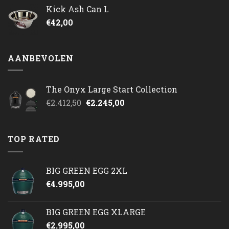
Kick Ash Can L
€
42,00
AANBEVOLEN
The Onyx Large Start Collection
Oorspronkelijke
Huidige
€
2.412,50
€
2.245,00
prijs
prijs
was:
is:
€2.412,50.
€2.245,00.
TOP RATED
BIG GREEN EGG 2XL
€
4.995,00
BIG GREEN EGG XLARGE
€
2.995,00