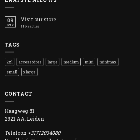
Visit our store
09
sep
11
Reacties
TAGS
2xl
accessoires
large
medium
mini
minimax
small
xlarge
CONTACT
Haagweg 81
2321 AA, Leiden
Telefoon
+31712034080