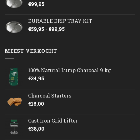
€
99,95
DURABLE DRIP TRAY KIT
Prijsklasse:
€
59,95
-
€
99,95
€59,95
tot
€99,95
MEEST VERKOCHT
100% Natural Lump Charcoal 9 kg
€
34,95
Charcoal Starters
€
18,00
Cast Iron Grid Lifter
€
38,00