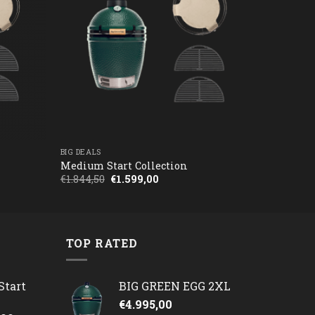
BIG DEALS
Medium Start Collection
Oorspronkelijke
Huidige
€
1.844,50
€
1.599,00
prijs
prijs
was:
is:
€1.844,50.
€1.599,00.
TOP RATED
Start
BIG GREEN EGG 2XL
€
4.995,00