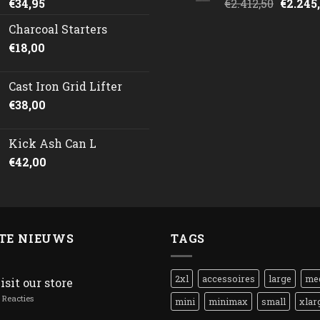
Oorspr
€
34,95
€
2.412,50
€
2.245
prijs
Charcoal Starters
was:
€
18,00
€2.412,
Cast Iron Grid Lifter
€
38,00
Kick Ash Can L
€
42,00
TE NIEUWS
TAGS
2xl
accessoires
large
me
isit our store
Reacties
mini
minimax
small
xlar