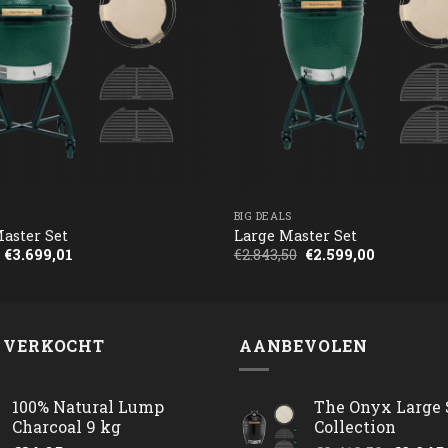
BIG DEALS
aster Set
Large Master Set
Oorspronkelijke
Huidige
Oorspronkelijke
Huidige
€
3.699,01
€
2.843,50
€
2.599,00
prijs
prijs
prijs
prijs
was:
is:
was:
is:
€4.199,90.
€3.699,01.
€2.843,50.
€2.599,00.
 VERKOCHT
AANBEVOLEN
100% Natural Lump
The Onyx Large 
Charcoal 9 kg
Collection