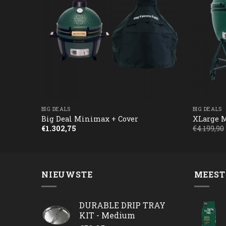
BIG DEALS
BIG DEALS
COVER
Big Deal Minimax + Cover
XLarge M
€
1.302,75
€
4.199,90
NIEUWSTE
MEEST
DURABLE DRIP TRAY
KIT - Medium