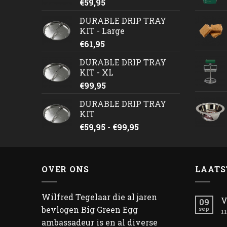
€
59,95
DURABLE DRIP TRAY
KIT - Large
€
61,95
DURABLE DRIP TRAY
KIT - XL
€
99,95
DURABLE DRIP TRAY
KIT
Prijsklasse:
€
59,95
-
€
99,95
€59,95
tot
€99,95
OVER ONS
LAATS
Wilfred Tegelaar die al jaren
V
09
bevlogen Big Green Egg
sep
11
ambassadeur is en al diverse