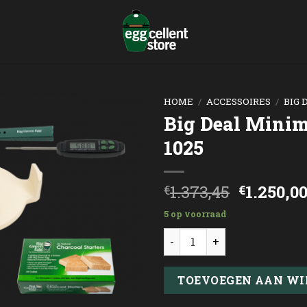
HOME
/
ACCESSOIRES
/
BIG 
Big Deal Mini
1025
Oorspro
1.373,45
1.250,0
€
€
prijs
5 op voorraad
was:
Big Deal Minimax Package 
€1.373,4
TOEVOEGEN AAN W