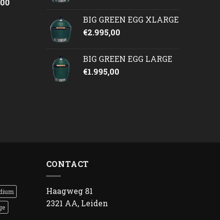
onkelijke
Huidige
,00
prijs
BIG GREEN EGG XLARGE
is:
€
2.995,00
50.
€2.245,00.
BIG GREEN EGG LARGE
€
1.995,00
CONTACT
Haagweg 81
dium
2321 AA, Leiden
ge