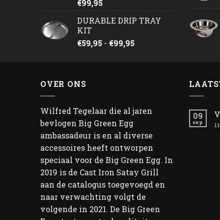
€
99,95
DURABLE DRIP TRAY
KIT
Prijsklasse:
€
59,95
-
€
99,95
€59,95
tot
€99,95
OVER ONS
LAATS
Wilfred Tegelaar die al jaren
V
09
bevlogen Big Green Egg
sep
11
ambassadeur is en al diverse
accessoires heeft ontworpen
speciaal voor de Big Green Egg. In
2019 is de Cast Iron Satay Grill
aan de catalogus toegevoegd en
naar verwachting volgt de
volgende in 2021. De Big Green