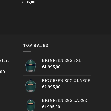
€
336,00
TOP RATED
Start
BIG GREEN EGG 2XL
€
4.995,00
onkelijke
Huidige
,00
prijs
BIG GREEN EGG XLARGE
is:
€
2.995,00
50.
€2.245,00.
BIG GREEN EGG LARGE
€
1.995,00