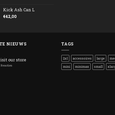
Kick Ash Can L
€
42,00
TE NIEUWS
TAGS
2xl
accessoires
large
me
isit our store
Reacties
mini
minimax
small
xlar