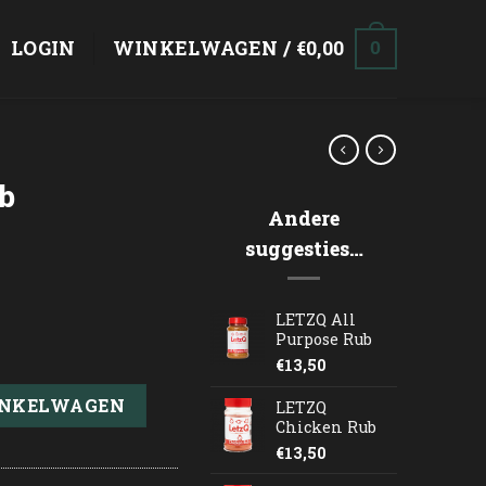
LOGIN
WINKELWAGEN /
€
0,00
0
ub
Andere
suggesties…
LETZQ All
Purpose Rub
€
13,50
INKELWAGEN
LETZQ
Chicken Rub
€
13,50