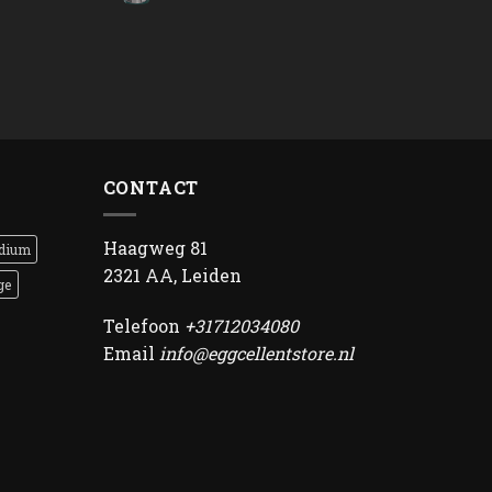
CONTACT
Haagweg 81
dium
2321 AA, Leiden
ge
Telefoon
+31712034080
Email
info@eggcellentstore.nl