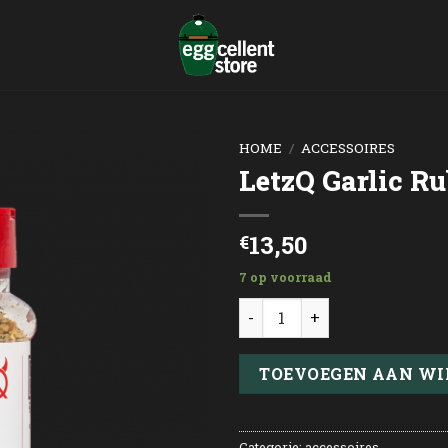
HOME
/
ACCESSOIRES
LetzQ Garlic R
13,50
€
7 op voorraad
LetzQ Garlic Rub aantal
TOEVOEGEN AAN W
Categorie:
accessoires