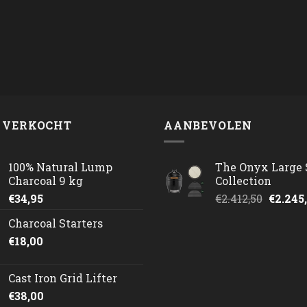
 VERKOCHT
AANBEVOLEN
100% Natural Lump
The Onyx Large 
Charcoal 9 kg
Collection
Oorspr
€
34,95
€
2.412,50
€
2.245
prijs
Charcoal Starters
was:
€
18,00
€2.412,
Cast Iron Grid Lifter
€
38,00