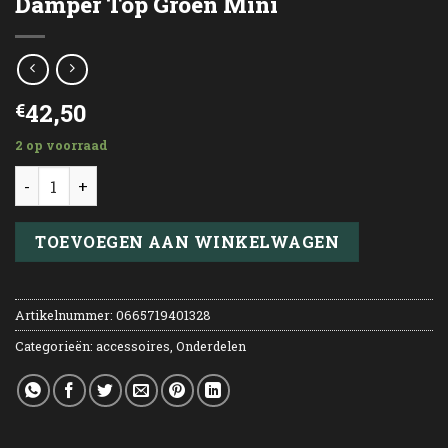
Damper Top Groen Mini
42,50
€
2 op voorraad
Damper Top Groen Mini aantal
TOEVOEGEN AAN WINKELWAGEN
Artikelnummer:
0665719401328
Categorieën:
accessoires
,
Onderdelen