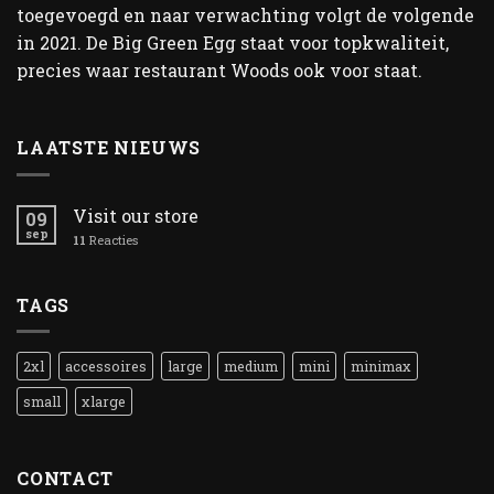
toegevoegd en naar verwachting volgt de volgende
in 2021. De Big Green Egg staat voor topkwaliteit,
precies waar restaurant Woods ook voor staat.
LAATSTE NIEUWS
Visit our store
09
sep
11
Reacties
TAGS
2xl
accessoires
large
medium
mini
minimax
small
xlarge
CONTACT