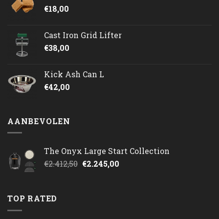
€
18,00
Cast Iron Grid Lifter
€
38,00
Kick Ash Can L
€
42,00
AANBEVOLEN
The Onyx Large Start Collection
Oorspronkelijke
Huidige
€
2.412,50
€
2.245,00
prijs
prijs
was:
is:
€2.412,50.
€2.245,00.
TOP RATED