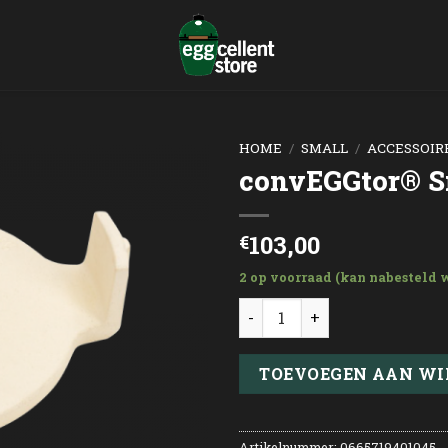
HOME
/
SMALL
/
ACCESSOIR
convEGGtor® S
103,00
€
2 op voorraad (kan nabesteld 
convEGGtor® Small aantal
TOEVOEGEN AAN W
Artikelnummer:
0665719401045