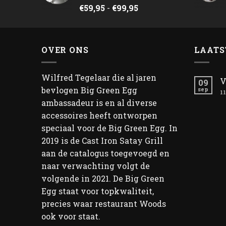
Prijsklasse:
€
59,95
-
€
99,95
€59,95
tot
€99,95
OVER ONS
LAATS
Wilfred Tegelaar die al jaren
V
09
bevlogen Big Green Egg
sep
11
ambassadeur is en al diverse
accessoires heeft ontworpen
speciaal voor de Big Green Egg. In
2019 is de Cast Iron Satay Grill
aan de catalogus toegevoegd en
naar verwachting volgt de
volgende in 2021. De Big Green
Egg staat voor topkwaliteit,
precies waar restaurant Woods
ook voor staat.