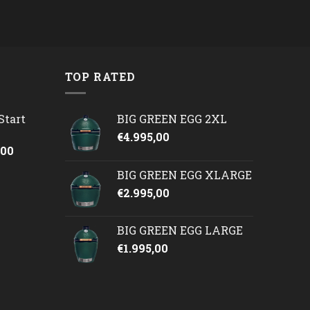
TOP RATED
Start
BIG GREEN EGG 2XL
€
4.995,00
onkelijke
Huidige
,00
prijs
BIG GREEN EGG XLARGE
is:
€
2.995,00
50.
€2.245,00.
BIG GREEN EGG LARGE
€
1.995,00