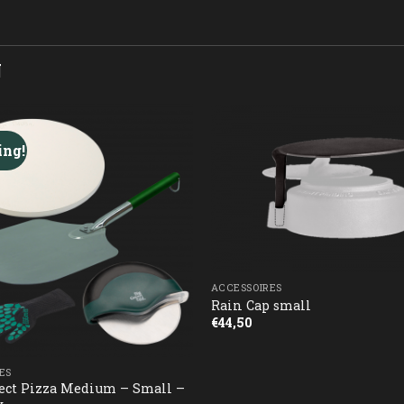
N
ing!
ACCESSOIRES
Rain Cap small
€
44,50
ES
ect Pizza Medium – Small –