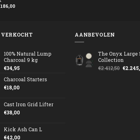
x
Oorspronkelijke
Huidige
€
186,00
rijs
prijs
as:
is:
193,45.
€186,00.
 VERKOCHT
AANBEVOLEN
100% Natural Lump
The Onyx Large 
Charcoal 9 kg
Collection
Oorspr
€
34,95
€
2.412,50
€
2.245
prijs
Charcoal Starters
was:
€
18,00
€2.412,
Cast Iron Grid Lifter
€
38,00
Kick Ash Can L
€
42,00