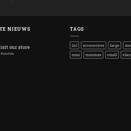
TE NIEUWS
TAGS
2xl
accessoires
large
me
isit our store
Reacties
mini
minimax
small
xlar