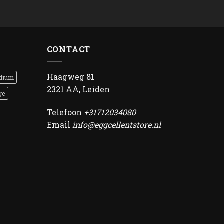
CONTACT
Haagweg 81
dium
2321 AA, Leiden
ge
Telefoon
+31712034080
Email
info@eggcellentstore.nl