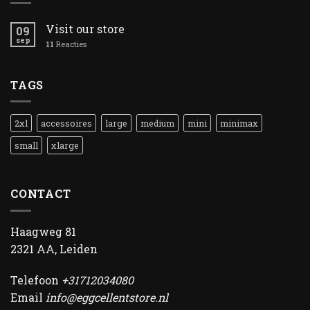
Visit our store
09
sep
11
Reacties
TAGS
2xl
accessoires
large
medium
mini
minimax
small
xlarge
CONTACT
Haagweg 81
2321 AA, Leiden
Telefoon
+31712034080
Email
info@eggcellentstore.nl