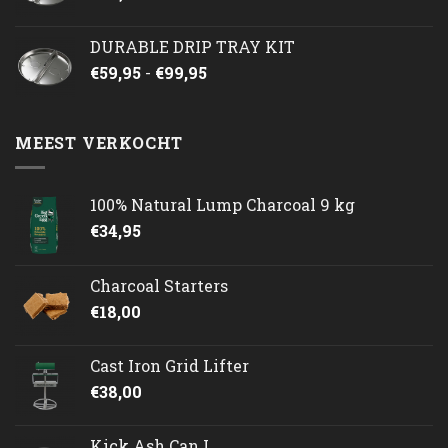
DURABLE DRIP TRAY KIT
Prijsklasse:
€
59,95
-
€
99,95
€59,95
tot
€99,95
MEEST VERKOCHT
100% Natural Lump Charcoal 9 kg
€
34,95
Charcoal Starters
€
18,00
Cast Iron Grid Lifter
€
38,00
Kick Ash Can L