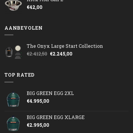
€
42,00
AANBEVOLEN
The Onyx Large Start Collection
Oorspronkelijke
Huidige
€
2.412,50
€
2.245,00
prijs
prijs
was:
is:
€2.412,50.
€2.245,00.
TOP RATED
BIG GREEN EGG 2XL
€
4.995,00
BIG GREEN EGG XLARGE
€
2.995,00