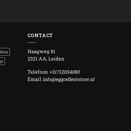
CONTACT
Haagweg 81
dium
2321 AA, Leiden
ge
Telefoon
+31712034080
Email
info@eggcellentstore.nl