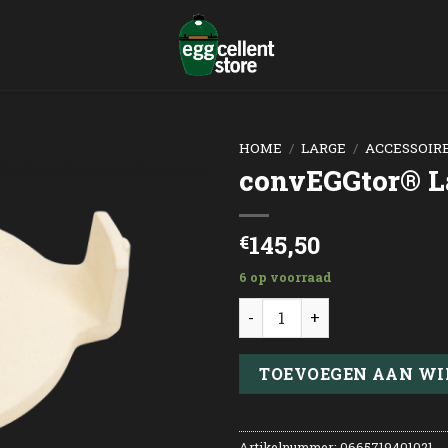
HOME
/
LARGE
/
ACCESSOIR
convEGGtor® L
145,50
€
6 op voorraad
convEGGtor® Large aantal
TOEVOEGEN AAN W
Artikelnummer:
0665719401021