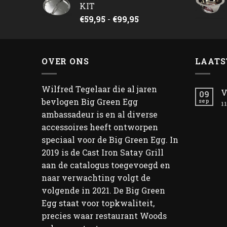
KIT
Prijsklasse:
€
59,95
-
€
99,95
€59,95
tot
€99,95
OVER ONS
LAATS
Wilfred Tegelaar die al jaren
V
09
bevlogen Big Green Egg
sep
11
ambassadeur is en al diverse
accessoires heeft ontworpen
speciaal voor de Big Green Egg. In
2019 is de Cast Iron Satay Grill
aan de catalogus toegevoegd en
naar verwachting volgt de
volgende in 2021. De Big Green
Egg staat voor topkwaliteit,
precies waar restaurant Woods