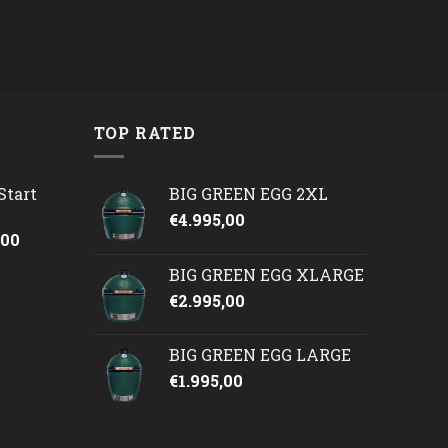
TOP RATED
Start
BIG GREEN EGG 2XL
€
4.995,00
onkelijke
Huidige
,00
prijs
BIG GREEN EGG XLARGE
is:
€
2.995,00
50.
€2.245,00.
BIG GREEN EGG LARGE
€
1.995,00