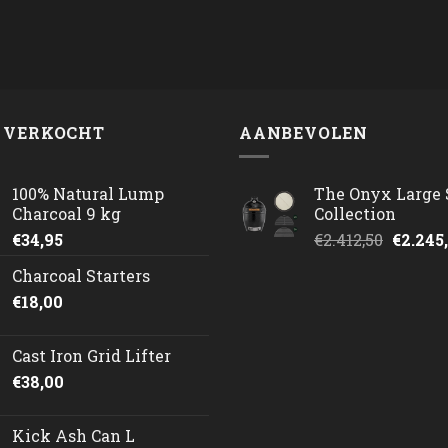
 VERKOCHT
AANBEVOLEN
100% Natural Lump
The Onyx Large 
Charcoal 9 kg
Collection
Oorspr
€
34,95
€
2.412,50
€
2.245
prijs
Charcoal Starters
was:
€
18,00
€2.412,
Cast Iron Grid Lifter
€
38,00
Kick Ash Can L