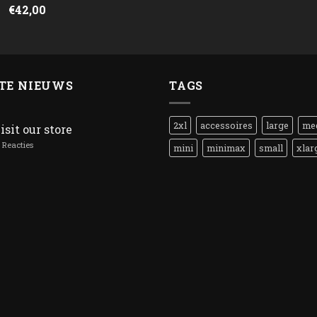
€
42,00
TE NIEUWS
TAGS
2xl
accessoires
large
me
isit our store
Reacties
mini
minimax
small
xlar