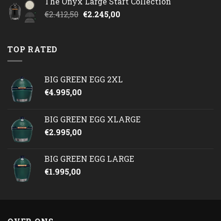
The Onyx Large Start Collection
Oorspronkelijke
Huidige
€
2.412,50
€
2.245,00
prijs
prijs
was:
is:
€2.412,50.
€2.245,00.
TOP RATED
BIG GREEN EGG 2XL
€
4.995,00
BIG GREEN EGG XLARGE
€
2.995,00
BIG GREEN EGG LARGE
€
1.995,00