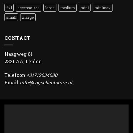
2xl
accessoires
large
medium
mini
minimax
small
xlarge
CONTACT
Haagweg 81
2321 AA, Leiden
Telefoon
+31712034080
Email
info@eggcellentstore.nl