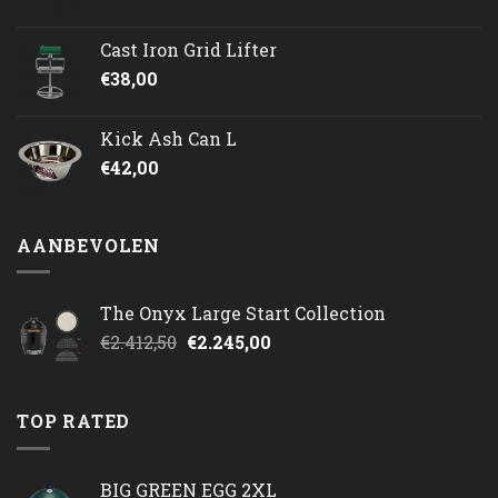
Cast Iron Grid Lifter
€
38,00
Kick Ash Can L
€
42,00
AANBEVOLEN
The Onyx Large Start Collection
Oorspronkelijke
Huidige
€
2.412,50
€
2.245,00
prijs
prijs
was:
is:
€2.412,50.
€2.245,00.
TOP RATED
BIG GREEN EGG 2XL