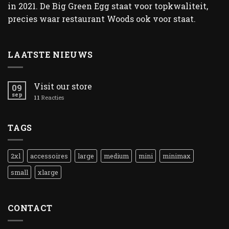
in 2021. De Big Green Egg staat voor topkwaliteit,
precies waar restaurant Woods ook voor staat.
LAATSTE NIEUWS
Visit our store
09
sep
11
Reacties
TAGS
2xl
accessoires
large
medium
mini
minimax
small
xlarge
CONTACT