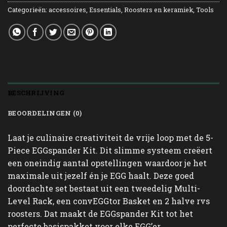
Categorieën:
accessoires
,
Essentials
,
Roosters en keramiek
,
Tools
BESCHRIJVING
BEOORDELINGEN (0)
Laat je culinaire creativiteit de vrije loop met de 5-
Piece EGGspander Kit. Dit slimme systeem creëert
een oneindig aantal opstellingen waardoor je het
maximale uit jezelf én je EGG haalt. Deze goed
doordachte set bestaat uit een tweedelig Multi-
Level Rack, een convEGGtor Basket en 2 halve rvs
roosters. Dat maakt de EGGspander Kit tot het
perfecte basispakket voor elke EGG’er.