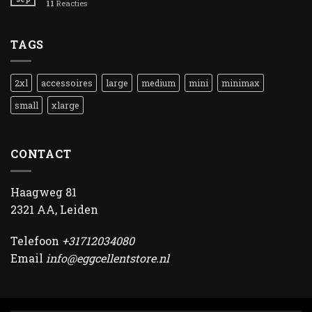
11
Reacties
TAGS
2xl
accessoires
large
medium
mini
minimax
small
xlarge
CONTACT
Haagweg 81
2321 AA, Leiden
Telefoon
+31712034080
Email
info@eggcellentstore.nl