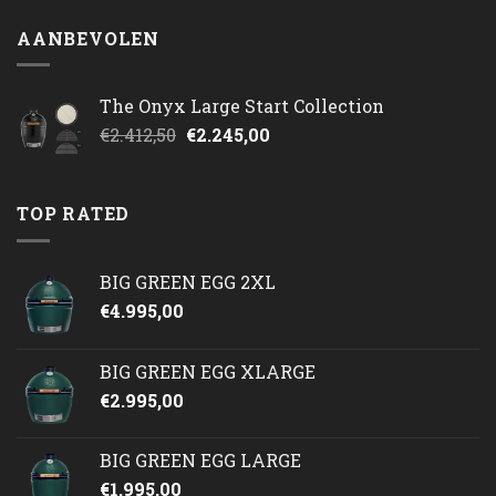
AANBEVOLEN
The Onyx Large Start Collection
Oorspronkelijke
Huidige
€
2.412,50
€
2.245,00
prijs
prijs
was:
is:
€2.412,50.
€2.245,00.
TOP RATED
BIG GREEN EGG 2XL
€
4.995,00
BIG GREEN EGG XLARGE
€
2.995,00
BIG GREEN EGG LARGE
€
1.995,00