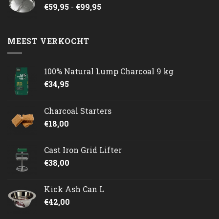
Prijsklasse:
€
59,95
-
€
99,95
€59,95
tot
€99,95
MEEST VERKOCHT
100% Natural Lump Charcoal 9 kg
€
34,95
Charcoal Starters
€
18,00
Cast Iron Grid Lifter
€
38,00
Kick Ash Can L
€
42,00