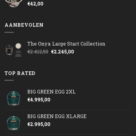
€
42,00
AANBEVOLEN
The Onyx Large Start Collection
Oorspronkelijke
Huidige
€
2.412,50
€
2.245,00
prijs
prijs
was:
is:
€2.412,50.
€2.245,00.
TOP RATED
BIG GREEN EGG 2XL
€
4.995,00
BIG GREEN EGG XLARGE
€
2.995,00