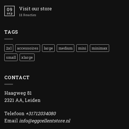
Visit our store
09
sep
11
Reacties
TAGS
2xl
accessoires
large
medium
mini
minimax
small
xlarge
CONTACT
Haagweg 81
2321 AA, Leiden
Telefoon
+31712034080
Email
info@eggcellentstore.nl