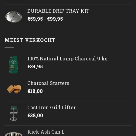
DURABLE DRIP TRAY KIT
Prijsklasse:
€
59,95
-
€
99,95
€59,95
tot
€99,95
MEEST VERKOCHT
100% Natural Lump Charcoal 9 kg
€
34,95
Charcoal Starters
€
18,00
Cast Iron Grid Lifter
€
38,00
Kick Ash Can L