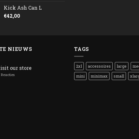
Kick Ash Can L
€
42,00
TE NIEUWS
TAGS
2xl
accessoires
large
me
isit our store
Reacties
mini
minimax
small
xlar