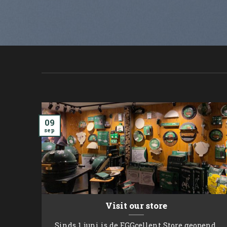
09
sep
Visit our store
Sinds 1 juni is de EGGcellent Store geopend.