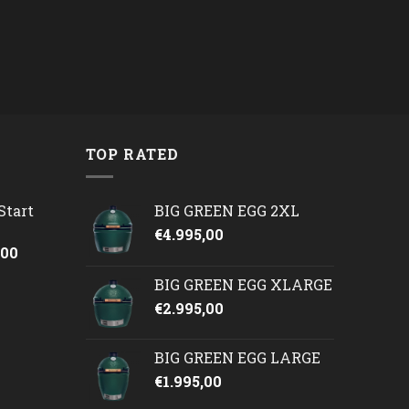
TOP RATED
Start
BIG GREEN EGG 2XL
€
4.995,00
onkelijke
Huidige
,00
prijs
BIG GREEN EGG XLARGE
is:
€
2.995,00
50.
€2.245,00.
BIG GREEN EGG LARGE
€
1.995,00