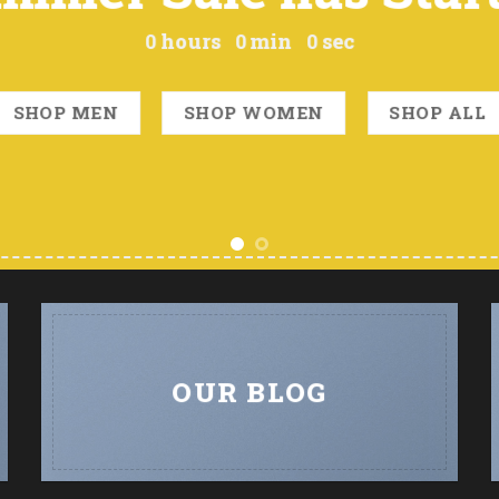
0
hours
0
min
0
sec
SHOP MEN
SHOP WOMEN
SHOP ALL
OUR BLOG