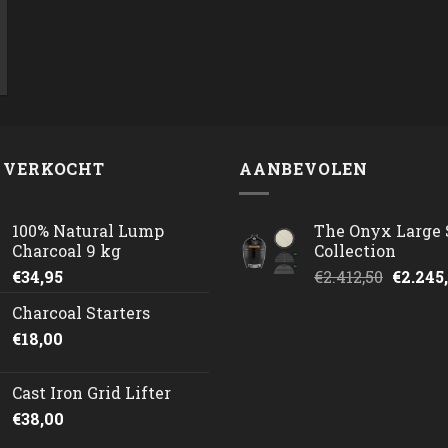
 VERKOCHT
AANBEVOLEN
100% Natural Lump
The Onyx Large 
Charcoal 9 kg
Collection
Oorspr
€
34,95
€
2.412,50
€
2.245
prijs
Charcoal Starters
was:
€
18,00
€2.412,
Cast Iron Grid Lifter
€
38,00