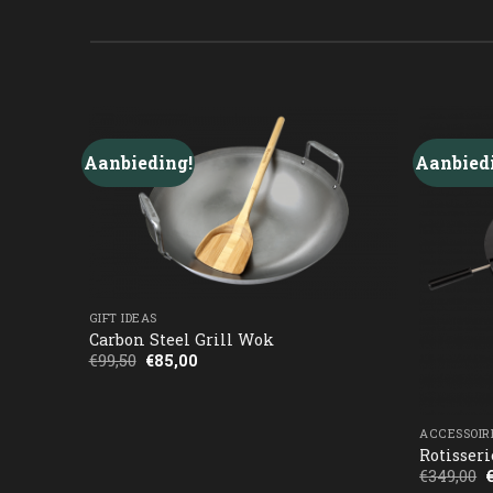
Aanbieding!
Aanbied
GIFT IDEAS
Carbon Steel Grill Wok
Oorspronkelijke
Huidige
€
99,50
€
85,00
prijs
prijs
was:
is:
€99,50.
€85,00.
ACCESSOIR
Rotisser
€
349,00
p