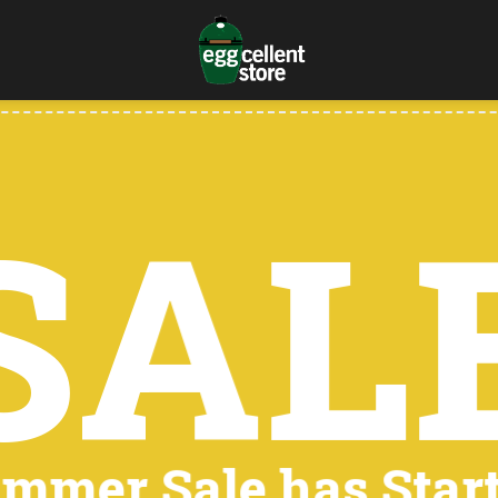
SAL
mmer Sale has Star