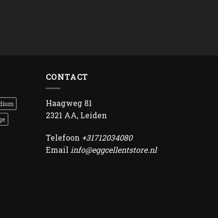
CONTACT
Haagweg 81
dium
2321 AA, Leiden
ge
Telefoon
+31712034080
Email
info@eggcellentstore.nl