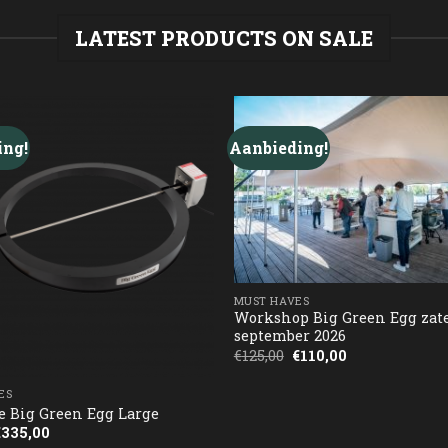
LATEST PRODUCTS ON SALE
ing!
Aanbieding!
MUST HAVES
Workshop Big Green Egg zat
september 2026
Oorspronkelijke
Huidige
€
125,00
€
110,00
prijs
prijs
was:
is:
€125,00.
€110,00.
ES
ie Big Green Egg Large
Oorspronkelijke
Huidige
€
335,00
rijs
prijs