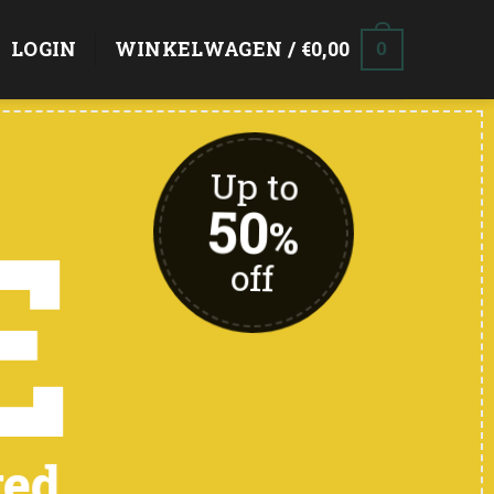
LOGIN
WINKELWAGEN /
€
0,00
0
Up to
E
50
%
off
ted