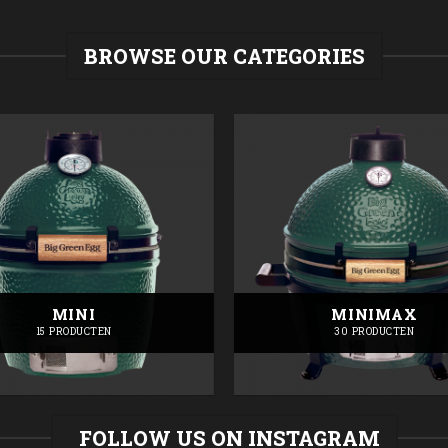
was:
is:
349,00.
€335,00.
BROWSE OUR CATEGORIES
MINI
MINIMAX
15 PRODUCTEN
30 PRODUCTEN
FOLLOW US ON INSTAGRAM