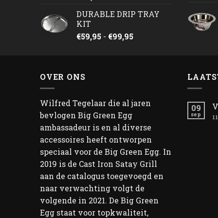
DURABLE DRIP TRAY
KIT
Prijsklasse:
€
59,95
-
€
99,95
€59,95
tot
€99,95
OVER ONS
LAATS
Wilfred Tegelaar die al jaren
V
09
bevlogen Big Green Egg
sep
11
ambassadeur is en al diverse
accessoires heeft ontworpen
speciaal voor de Big Green Egg. In
2019 is de Cast Iron Satay Grill
aan de catalogus toegevoegd en
naar verwachting volgt de
volgende in 2021. De Big Green
Egg staat voor topkwaliteit,