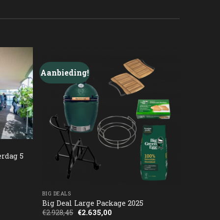
Aanbieding!
erdag 5
BIG DEALS
Big Deal Large Package 2025
Oorspronkelijke
Huidige
€
2.928,45
€
2.635,00
prijs
prijs