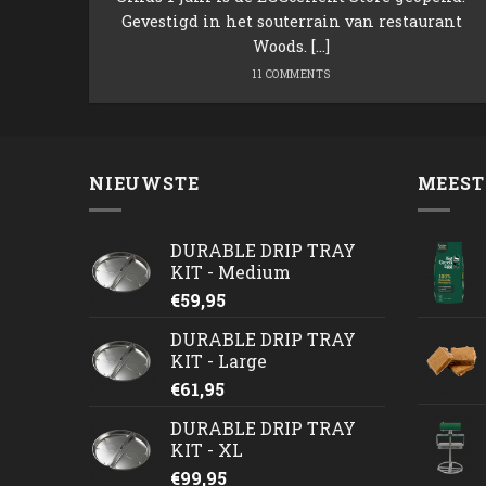
Gevestigd in het souterrain van restaurant
Woods. [...]
11 COMMENTS
NIEUWSTE
MEEST
DURABLE DRIP TRAY
KIT - Medium
€
59,95
DURABLE DRIP TRAY
KIT - Large
€
61,95
DURABLE DRIP TRAY
KIT - XL
€
99,95