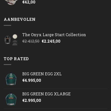
€
42,00
AANBEVOLEN
The Onyx Large Start Collection
Oorspronkelijke
Huidige
€
2.412,50
€
2.245,00
prijs
prijs
was:
is:
€2.412,50.
€2.245,00.
TOP RATED
BIG GREEN EGG 2XL
€
4.995,00
BIG GREEN EGG XLARGE
€
2.995,00