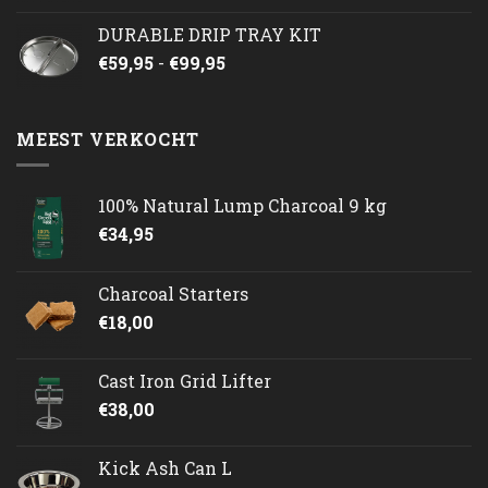
DURABLE DRIP TRAY KIT
Prijsklasse:
€
59,95
-
€
99,95
€59,95
tot
€99,95
MEEST VERKOCHT
100% Natural Lump Charcoal 9 kg
€
34,95
Charcoal Starters
€
18,00
Cast Iron Grid Lifter
€
38,00
Kick Ash Can L