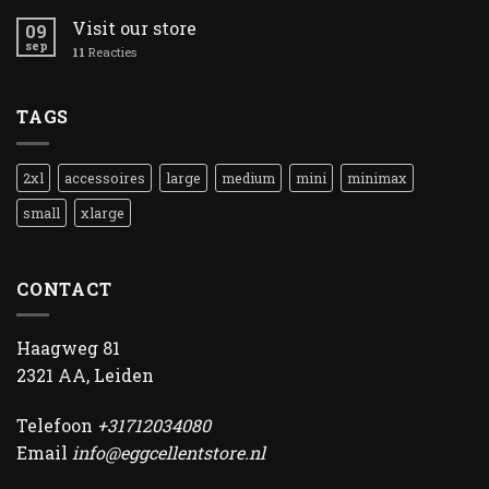
Visit our store
09
sep
11
Reacties
TAGS
2xl
accessoires
large
medium
mini
minimax
small
xlarge
CONTACT
Haagweg 81
2321 AA, Leiden
Telefoon
+31712034080
Email
info@eggcellentstore.nl